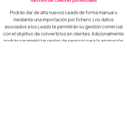
Podrás dar de alta nuevos Leads de forma manual o
mediante una importación por fichero. Los datos
asociados a los Leads te permitirán su gestión comercial
con el objetivo de convertirlos en clientes. Adicionalmente
podrás parametrizar reglas de negocio para la asignación
de Leads según diferentes criterios.
3
Gestión de oportunidades
Tendrás la posibilidad de gestionar todas las
oportunidades de negocio que conlleven el envío al